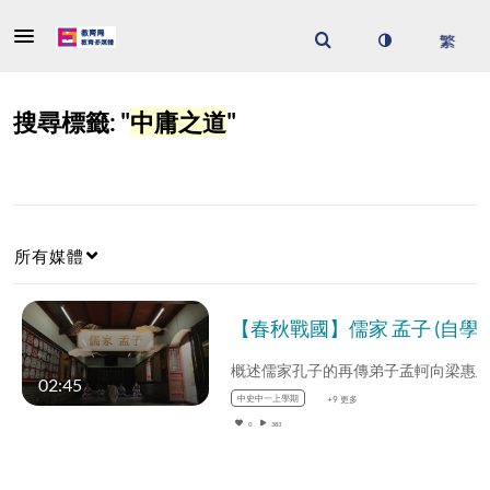
搜尋標籤: "
中庸之道
"
所有媒體
【春秋戰國】儒家 孟子 (自學課題資源)(配以
02:45
中史中一上學期
+9 更多
0
383