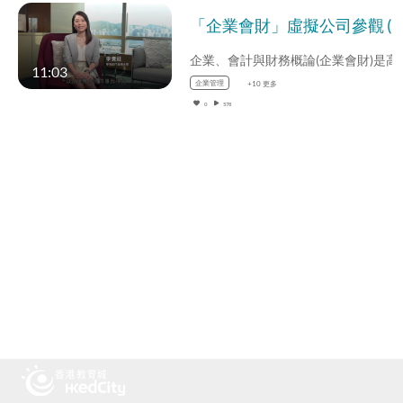
「企業會財」虛擬
11:03
企業管理
+10 更多
0
578