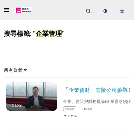
搜尋標籤: "
企業管理
"
所有媒體
「企業會財」虛擬
08:36
企業管理
+10 更多
0
306