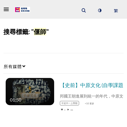
搜尋標籤: "
偃師
"
所有媒體
【史前】中原文化 (自學課題資源)(配以中文字幕)
01:50
中史中一上學期
+10 更多
0
136