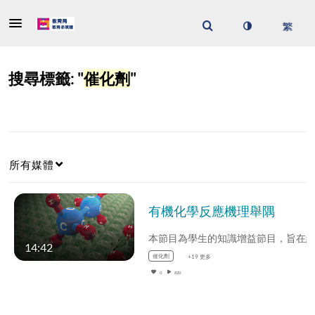
搜尋標籤: "
催化劑
"
所有媒體
有機化學反應機理舉隅
14:42
催化劑
+19 更多
0
820