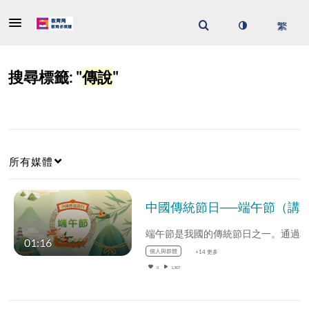
搜尋標籤: "
傳說
"
所有媒體
中國傳統節日──端午節（講故事資源）
01:16
個人與群體
+14 更多
0
1,307