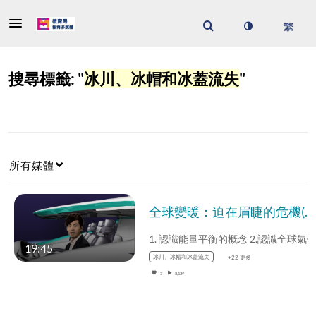
搜尋標籤: "
冰川、冰帽和冰蓋流失
"
所有媒體
全球變暖：迫在眉睫的危機(一) (中文字幕可供選擇)
19:45
冰川、冰帽和冰蓋流失
+22 更多
3
8,139