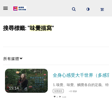
搜尋標籤: "
味覺描寫
"
所有媒體
全身心感受大千世界
15:14
味覺描寫
+15 更多
0
11,120