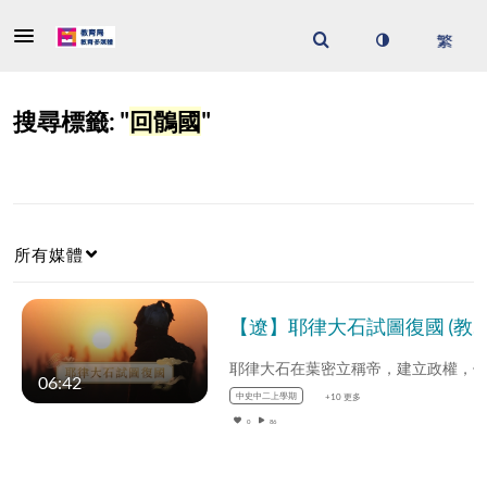
搜尋標籤: "
回鶻國
"
所有媒體
【遼】耶律大石試圖復國 (教師增益資源)(配以中文字幕)
06:42
中史中二上學期
+10 更多
0
86