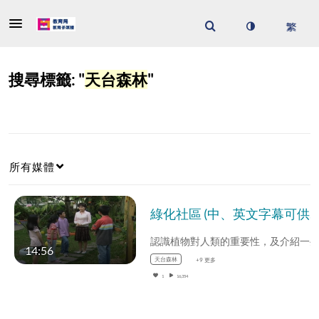
搜尋標籤: "
天台森林
"
所有媒體
綠化社區 (中、英文字幕可供選擇)
14:56
天台森林
+9 更多
1
16,354