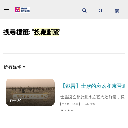
搜尋標籤: "
投鞭斷流
"
所有媒體
【魏晉】士族的
06:24
中史中一下學期
+24 更多
0
780