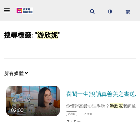
搜尋標籤: "
游欣妮
"
所有媒體
喜閱一生(悅讀真善美之書送同理心)──
你懂得高齡心理學嗎？
游欣妮
老師通過《老爸老媽到底在想什麼？》中不少生活化的例子，讓我們易地而處，洞悉
02:00
游欣妮
+5 更多
0
864