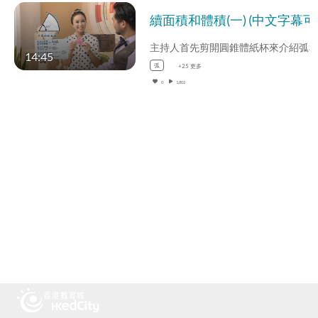
續面積和體
14:45
弧
+25 更多
0
1,802