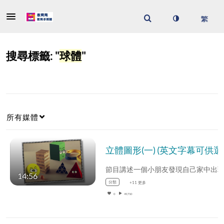
搜尋標籤: "
球體
"
所有媒體
立體圖形
14:56
分類
+11 更多
0
49,710