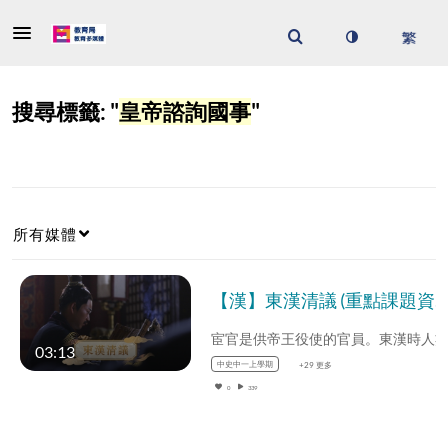
搜尋標籤: "
皇帝諮詢國事
"
所有媒體
【漢】東漢清議 (重點課題資源)(配以中文字幕)
03:13
中史中一上學期
+29 更多
0
339