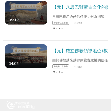
【元】八思巴對
05:19
中史中二上學期
+11 更多
0
67
【元】確立佛教領導地位 (教師增益資源)(配以中文字幕)
04:06
中史中二上學期
+11 更多
0
69