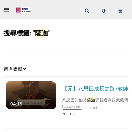
搜尋標籤: "
薩迦
"
所有媒體
【元】八思巴成長之路 (教師增益資源)(配以中文字幕)
八思巴的伯父
薩迦
班智達為西藏藏傳佛
04:18
中史中二上學期
+11 更多
0
67