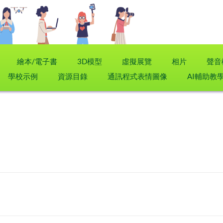
繪本/電子書
3D模型
虛擬展覽
相片
聲音
學校示例
資源目錄
通訊程式表情圖像
AI輔助教