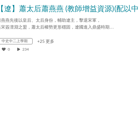
蕭燕燕先後以皇后、太后身份，輔助遼主，擊退宋軍，
逼宋簽澶淵之盟，蕭太后權勢更形穩固，遼國進入鼎盛時期…
中史中二上學期
+25 更多
0
234