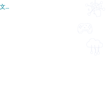
【遼】蕭太后蕭燕燕 (教師增益資源)(配以中文字幕)