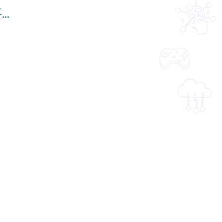
喜閱一生(悅讀真善美之書送善用科技的重要性)──
金偉明
(中文字幕可供選擇)