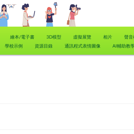
繪本/電子書
3D模型
虛擬展覽
相片
聲音
學校示例
資源目錄
通訊程式表情圖像
AI輔助教