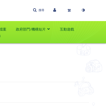
搜尋
檔案
政府部門/機構短片
互動遊戲
學