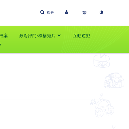
搜尋
檔案
政府部門/機構短片
互動遊戲
學