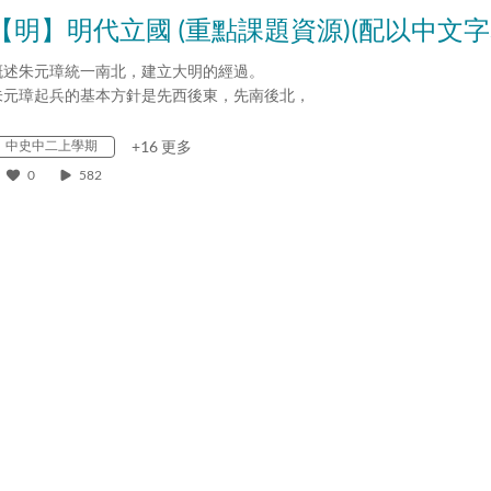
【明】明代立國 (重點課題資源)(配以中文字
概述朱元璋統一南北，建立大明的經過。
朱元璋起兵的基本方針是先西後東，先南後北，
平定了張士誠和
陳友諒
兩…
中史中二上學期
+16 更多
0
582