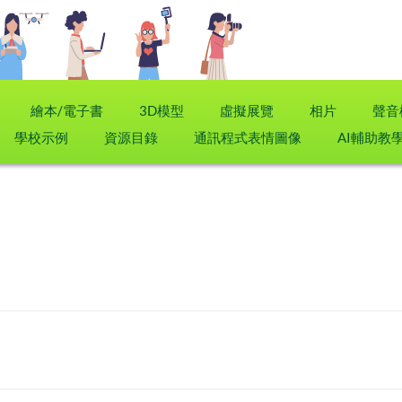
繪本/電子書
3D模型
虛擬展覽
相片
聲音
學校示例
資源目錄
通訊程式表情圖像
AI輔助教