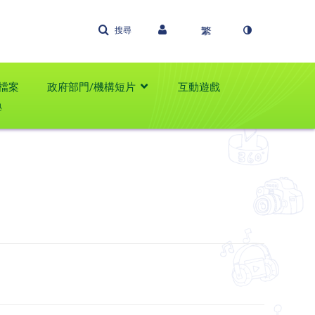
搜尋
檔案
政府部門/機構短片
互動遊戲
學