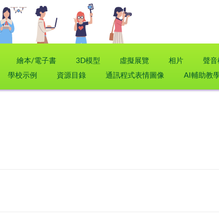
繪本/電子書
3D模型
虛擬展覽
相片
聲音
學校示例
資源目錄
通訊程式表情圖像
AI輔助教