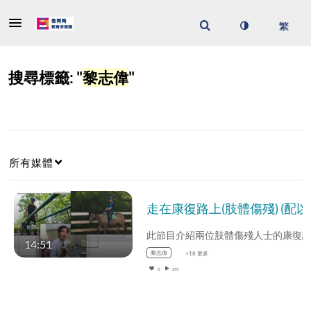
搜尋標籤: "
黎志偉
"
所有媒體
走在康復路
14:51
黎志偉
+18 更多
0
293