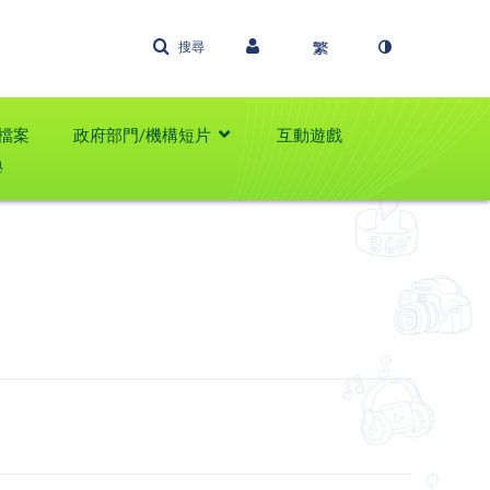
搜尋
檔案
政府部門/機構短片
互動遊戲
學