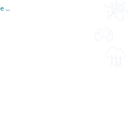
Citizenship, Economics and Society "3-minute Concept" Animated Video Clips Series: (8) Self-concept (English subtitles available)