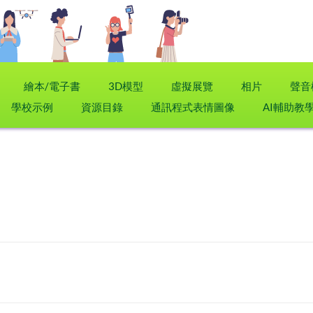
繪本/電子書
3D模型
虛擬展覽
相片
聲音
學校示例
資源目錄
通訊程式表情圖像
AI輔助教