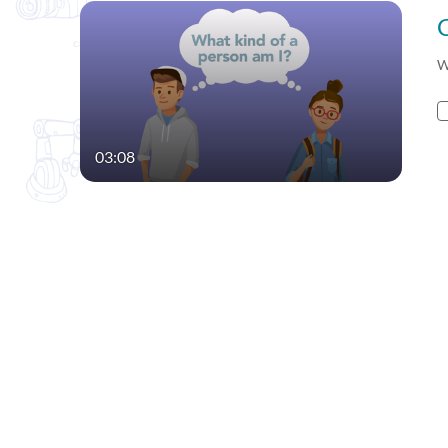
W
03:08