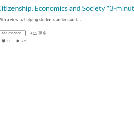
ith a view to helping students understand…
adolescence
+15 更多
0
751