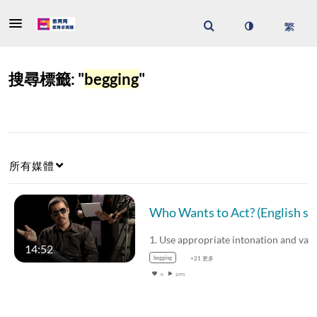
搜尋標籤: "
begging
"
所有媒體
Who Wan
14:52
begging
+21 更多
0
2,971