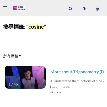
搜尋標籤: "
cosine
"
所有媒體
More about Trigonometry (E
1. Understand the functions of sine,
cosi
19:46
cosine
+8 更多
0
533