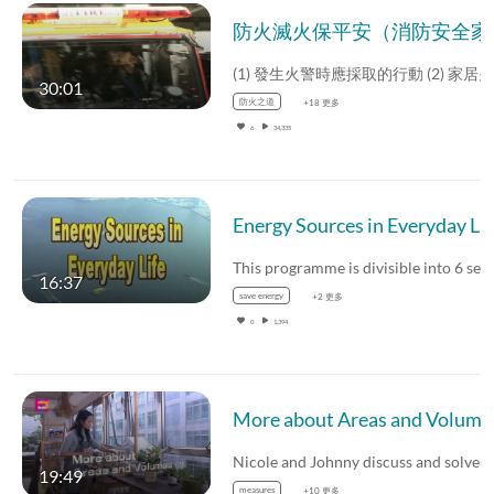
防火滅火保平安
30:01
防火之道
+18 更多
6
34,335
Energy Sou
16:37
save energy
+2 更多
0
1,394
More about
19:49
measures
+10 更多