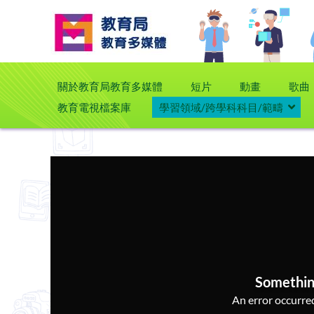
關於教育局教育多媒體
短片
動畫
歌曲
教育電視檔案庫
學習領域/跨學科科目/範疇
Somethin
An error occurred,