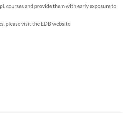
ApL courses and provide them with early exposure to
s, please visit the EDB website