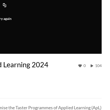
ry again
d Learning 2024
0
104
nise the Taster Programmes of Applied Learning (ApL)