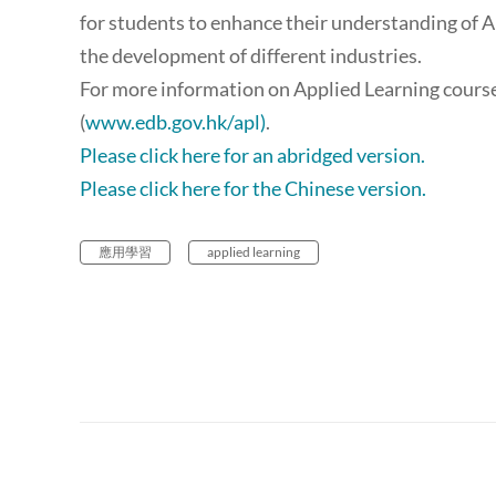
for students to enhance their understanding of 
the development of different industries.
For more information on Applied Learning course
(
www.edb.gov.hk/apl)
.
Please click here for an abridged version.
Please click here for the Chinese version.
應用學習
applied learning