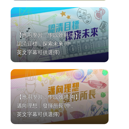
【應用學習．學以致用 (3)】
認清目標．探索未來 (中、
英文字幕可供選擇)
【應用學習．學以致用 (4)】
邁向理想．發揮所長 (中、
英文字幕可供選擇)