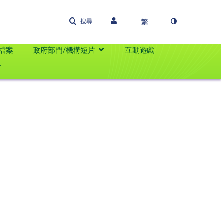
搜尋
檔案
政府部門/機構短片
互動遊戲
學