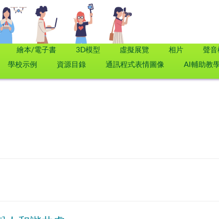
繪本/電子書
3D模型
虛擬展覽
相片
聲音
學校示例
資源目錄
通訊程式表情圖像
AI輔助教