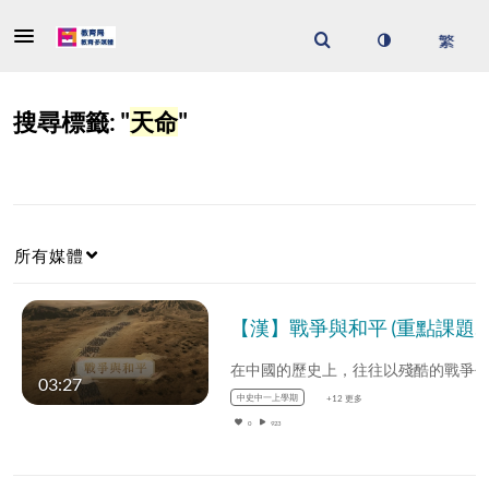
搜尋標籤: "
天命
"
所有媒體
【漢】戰爭與和平 (重點課題資源)(配以中文字幕)
03:27
中史中一上學期
+12 更多
0
923