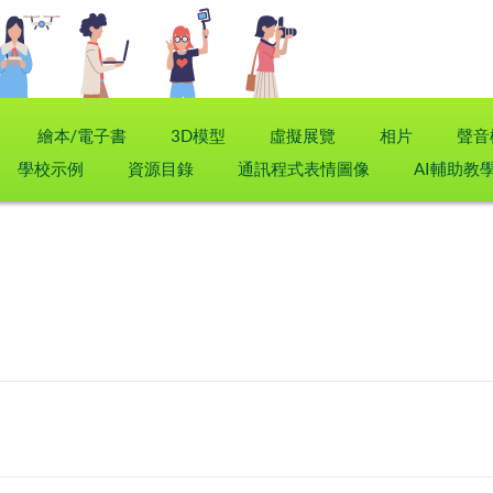
繪本/電子書
3D模型
虛擬展覽
相片
聲音
學校示例
資源目錄
通訊程式表情圖像
AI輔助教