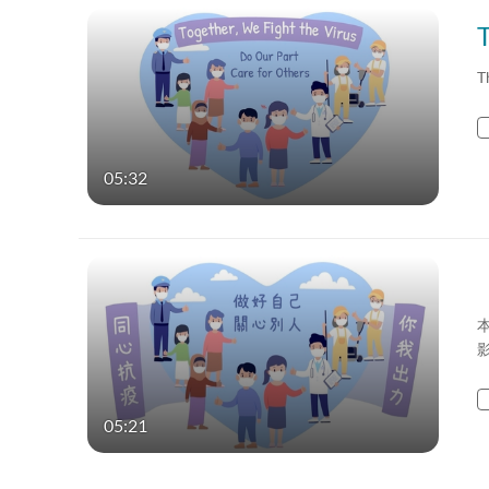
T
05:32
05:21