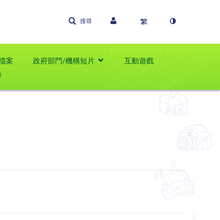
搜尋
檔案
政府部門/機構短片
互動遊戲
學