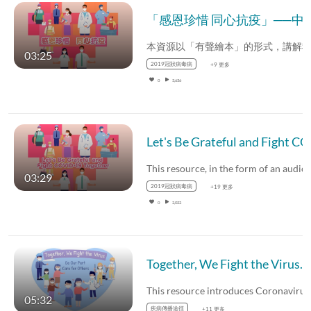
「感恩珍惜 同心抗疫」──中學篇 (中文字幕
03:25
2019冠狀病毒病
+9 更多
0
3,636
Let's Be Gratefu
03:29
2019冠狀病毒病
+19 更多
0
2,022
Together, We Fight the Virus. (
05:32
疾病傳播途徑
+11 更多