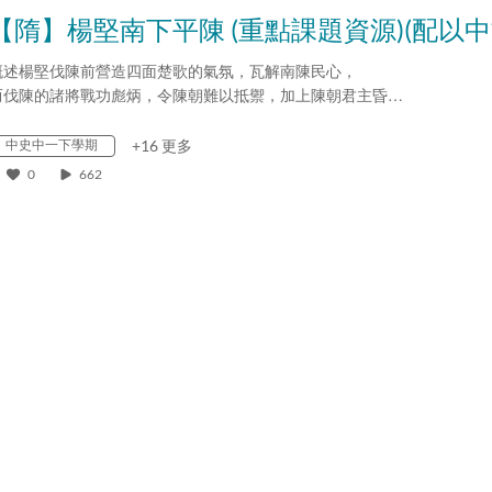
概述楊堅伐陳前營造四面楚歌的氣氛，瓦解南陳民心，
而伐陳的諸將戰功彪炳，令陳朝難以抵禦，加上陳朝君主昏…
中史中一下學期
+16 更多
0
662