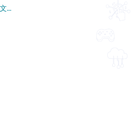
【隋】楊堅南下平陳 (重點課題資源)(配以中文字幕)