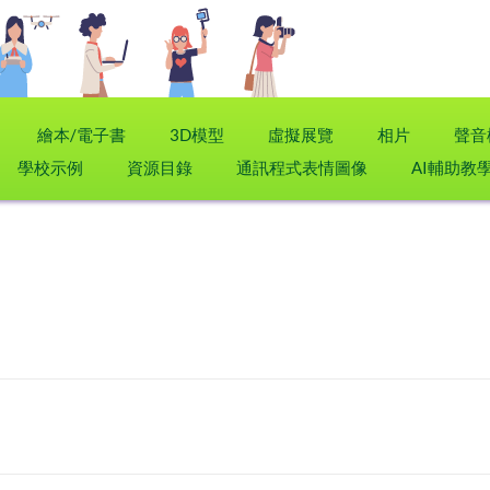
繪本/電子書
3D模型
虛擬展覽
相片
聲音
學校示例
資源目錄
通訊程式表情圖像
AI輔助教