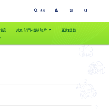
搜尋
檔案
政府部門/機構短片
互動遊戲
學