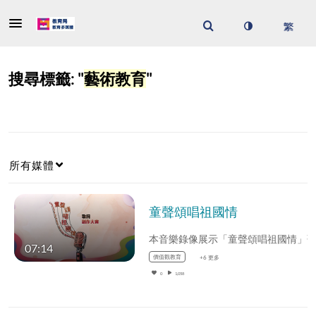
搜尋標籤: "
藝術教育
"
所有媒體
童聲頌唱祖國情
07:14
價值觀教育
+6 更多
0
1,058