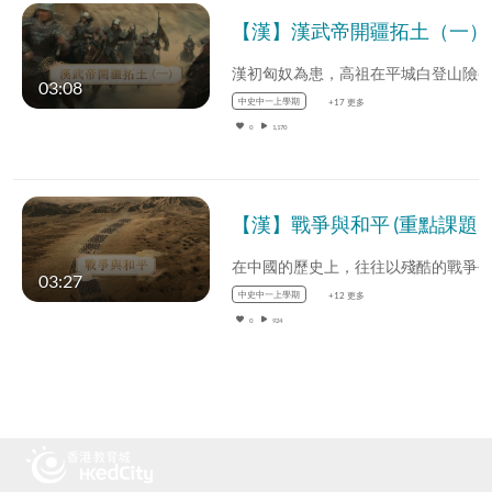
03:08
中史中一上學期
+17 更多
0
1,170
【漢】戰爭與和平 (重點課題資源)(配以中文字幕)
03:27
中史中一上學期
+12 更多
0
924