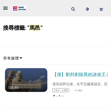
搜尋標籤: "
馬邑
"
所有媒體
【漢】劉邦剷除異姓諸侯王 (教師增益資源)(配以中文字幕)
04:46
中史中一上學期
+16 更多
0
174