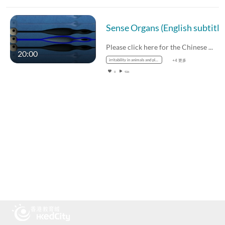
Sense O
Please click here for the Chinese version.
20:00
irritability in animals and plants
+4 更多
0
926