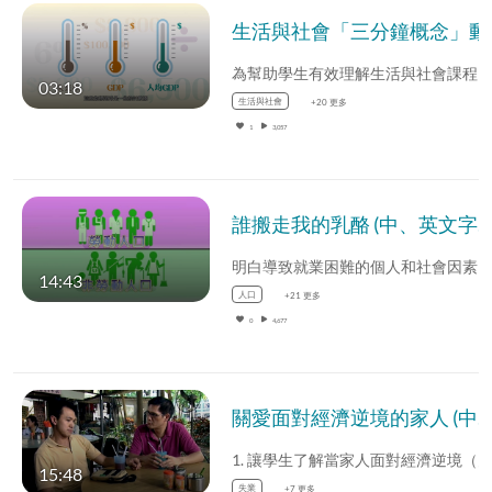
生活與社會「三分鐘概
03:18
生活與社會
+20 更多
1
3,057
誰搬走我的乳酪 (中、英文字幕可供選擇)
14:43
人口
+21 更多
0
4,677
關愛面對經濟逆境的家人 (中、英文字幕可供選擇)
15:48
失業
+7 更多