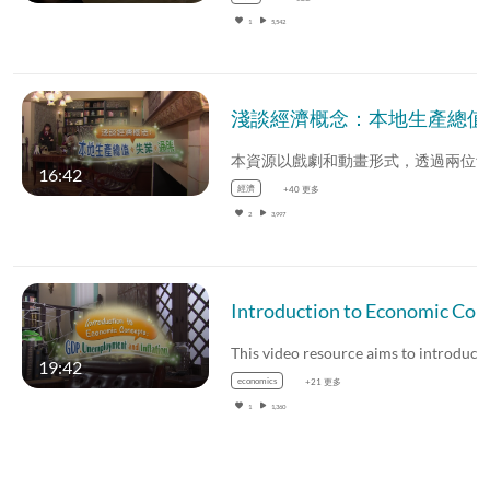
1
5,542
淺談經濟概念：
16:42
經濟
+40 更多
2
3,997
Introduct
19:42
economics
+21 更多
1
1,360