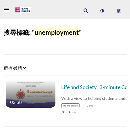
搜尋標籤: "
unemployment
"
所有媒體
Life and Society "3-minute Concept" Animated Video Clips Series: (6) Economic Performa
03:38
life and society
+9 更多
0
2,051