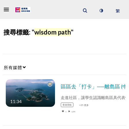
搜尋標籤: "
wisdom path
"
所有媒體
區區去「打卡」──
11:34
香港景點
+25 更多
1
1,375