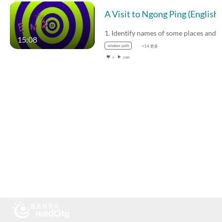
A Visit to Ngong 
15:08
wisdom path
+14 更多
0
2,580