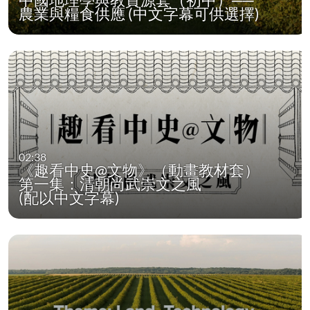
農業與糧食供應 (中文字幕可供選擇)
02:38
《趣看中史@文物》（動畫教材套）
第一集：清朝尚武崇文之風
(配以中文字幕)