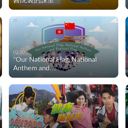
02:50
"Our National Flag, National
Anthem and…