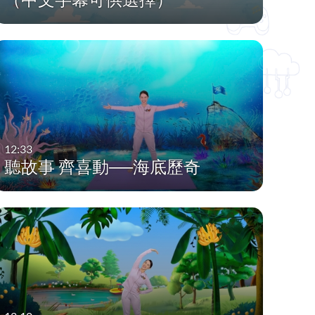
12:33
聽故事 齊喜動──海底歷奇