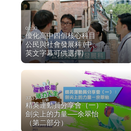
02:30
優化高中四個核心科目
公民與社會發展科 (中、
英文字幕可供選擇)
37:51
精英運動員分享會（一）：
劍尖上的力量──余翠怡
（第二部分）