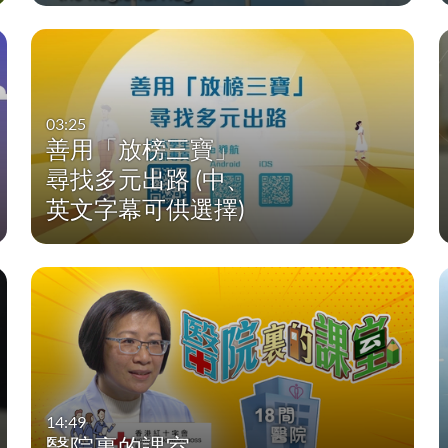
03:25
善用「放榜三寶」
尋找多元出路 (中、
英文字幕可供選擇)
14:49
醫院裏的課室