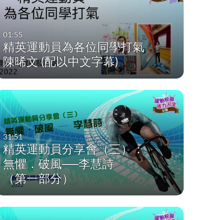
01:55
精英運動員為各位同學打氣
陳晞文 (配以中文字幕)
31:51
精英運動員分享會（三）：
無懼．破風──李慧詩
（第一部分）