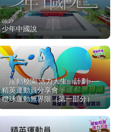
05:27
少年中國說
27:57
「躍動校園 活力人生」計劃 ──
精英運動員分享會：
欖球運動無界限（第一部分）