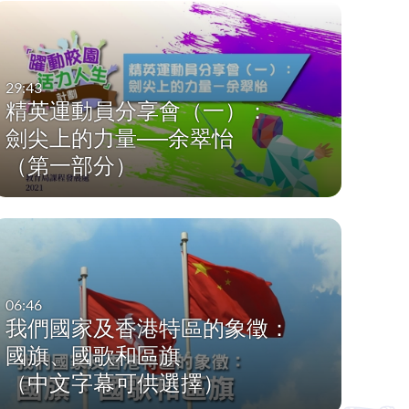
29:43
精英運動員分享會（一）：
劍尖上的力量──余翠怡
（第一部分）
06:46
我們國家及香港特區的象徵：
國旗、國歌和區旗
（中文字幕可供選擇）