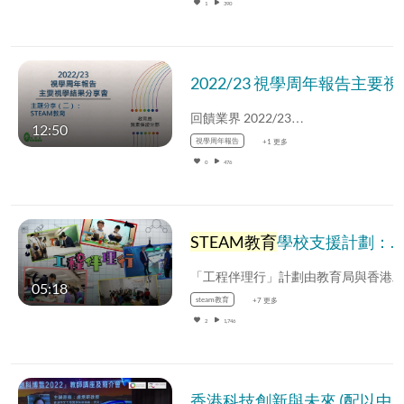
1
390
2022/23 視學周年報
回饋業界 2022/23…
12:50
視學周年報告
+1 更多
0
476
STEAM教育
學校支援計劃：「工程伴理行」(中文字幕可供選擇)
05:18
steam教育
+7 更多
2
1,746
香港科技創新與未來 (配以中文字幕)