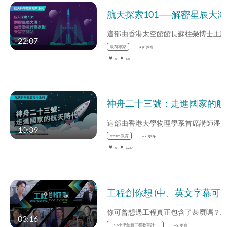
航天探
22:07
載荷專家
+9 更多
0
625
神舟二十三號：
10:39
steam教育
+7 更多
0
1,220
工程創你想 (中、英文字幕可供選擇)
03:16
「中小學創新工程教育計劃」
+8 更多