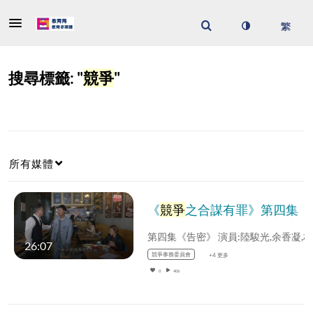
搜尋標籤: "
競爭
"
所有媒體
《
競爭
之合謀有罪》第四集 《告密》
26:07
競爭事務委員會
+4 更多
0
406