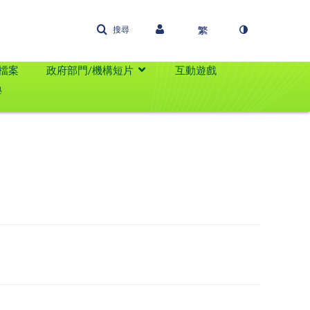
搜尋
檔案
政府部門/機構短片
互動遊戲
學