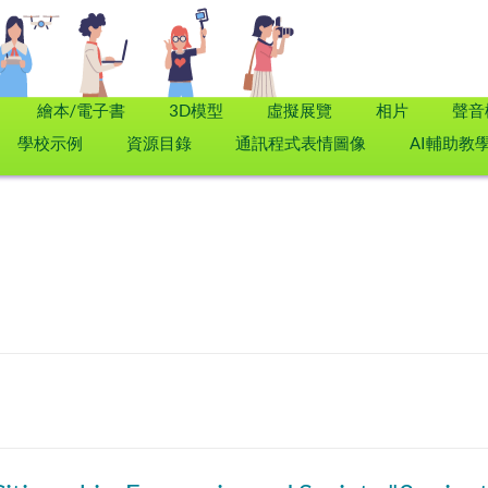
繪本/電子書
3D模型
虛擬展覽
相片
聲音
學校示例
資源目錄
通訊程式表情圖像
AI輔助教