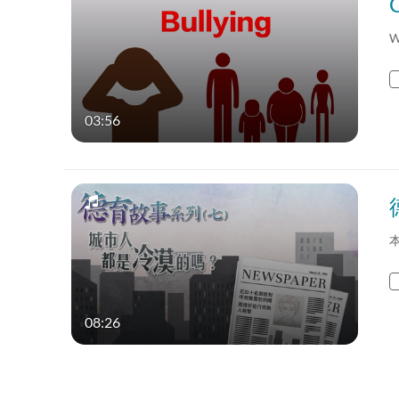
W
03:56
08:26