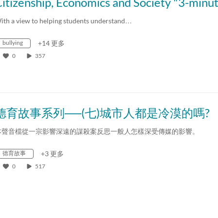
ith a view to helping students understand…
bullying
+14 更多
0
357
德育故事系列──(七)城市人都是冷漠的嗎?
本聲音檔從一宗影響深遠的謀殺案反思一般人怎樣深受傳媒的影響。
德育故事
+3 更多
0
517