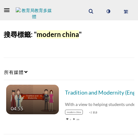
搜尋標籤: "
modern china
"
所有媒體
Tradition and
04:55
modern china
+2 更多
0
208