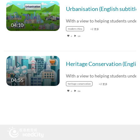
Urbanisation (Eng
04:10
modern china
+2 更多
0
135
Heritage Conserva
04:55
heritage conservation
+2 更多
0
256