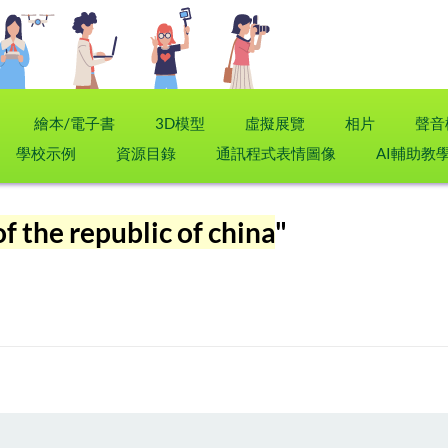
繪本/電子書
3D模型
虛擬展覽
相片
聲音
學校示例
資源目錄
通訊程式表情圖像
AI輔助教
f the republic of china
"