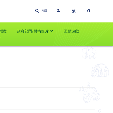
搜尋
檔案
政府部門/機構短片
互動遊戲
學