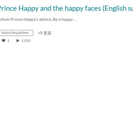
ollow Prince Happy’s advice. Be a happy…
favourite pastime
+9 更多
1
1,010