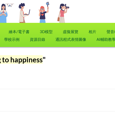
繪本/電子書
3D模型
虛擬展覽
相片
聲音
學校示例
資源目錄
通訊程式表情圖像
AI輔助教
g to happiness
"