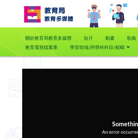
關於教育局教育多媒體
短片
動畫
歌曲
教育電視檔案庫
學習領域/跨學科科目/範疇
Somethin
An error occurred,