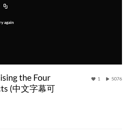
ry again
g the Four
1
5076
bjects (中文字幕可