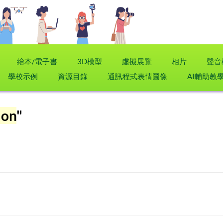
繪本/電子書
3D模型
虛擬展覽
相片
聲音
學校示例
資源目錄
通訊程式表情圖像
AI輔助教
ion
"