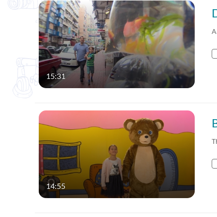
A
15:31
B
T
14:55