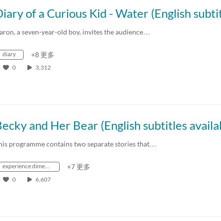
aron, a seven-year-old boy, invites the audience…
diary
+8 更多
0
3,312
ecky and Her Bear (English subtitles availa
his programme contains two separate stories that…
experience dimension
+7 更多
0
6,607