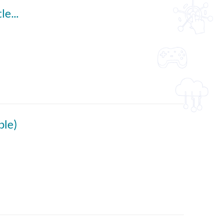
Diary of a Curious Kid - Water (English subtitles available)
ble)