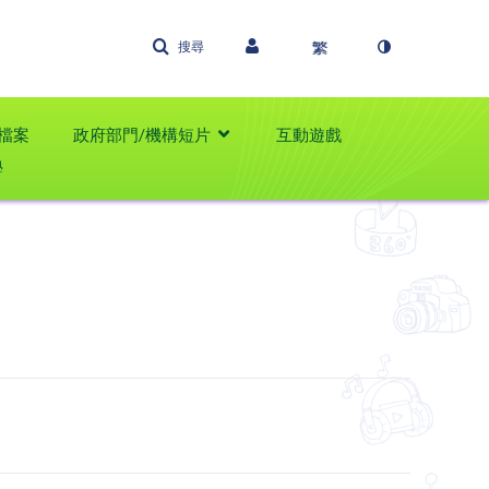
搜尋
檔案
政府部門/機構短片
互動遊戲
學